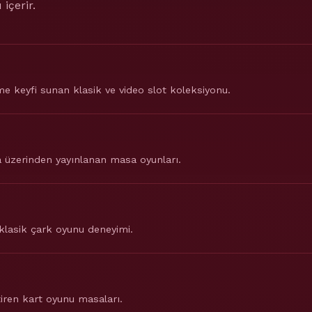
 içerir.
 keyfi sunan klasik ve video slot koleksiyonu.
a üzerinden yayınlanan masa oyunları.
klasik çark oyunu deneyimi.
tiren kart oyunu masaları.