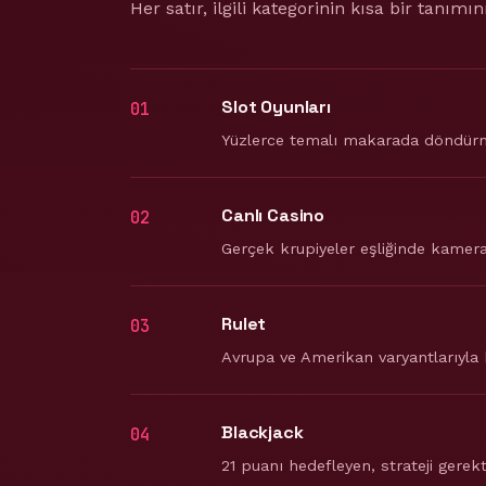
Her satır, ilgili kategorinin kısa bir tanımını
Slot Oyunları
01
Yüzlerce temalı makarada döndürme
Canlı Casino
02
Gerçek krupiyeler eşliğinde kamer
Rulet
03
Avrupa ve Amerikan varyantlarıyla 
Blackjack
04
21 puanı hedefleyen, strateji gerek