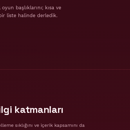
l oyun başlıklarını; kısa ve
r liste halinde derledik.
lgi katmanları
celleme sıklığını ve içerik kapsamını da