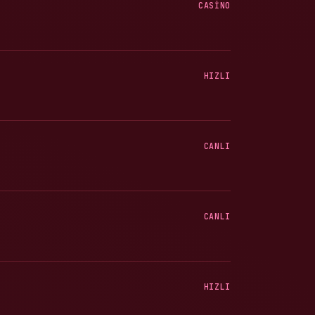
CASINO
HIZLI
CANLI
CANLI
HIZLI