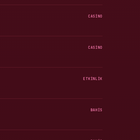
CASINO
CASINO
ETKINLIK
BAHIS