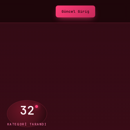
Güncel Giriş
32
KATEGORI TARANDI