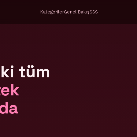
Kategoriler
Genel Bakış
SSS
ki tüm
tek
da