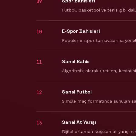
Spor Bahisleri
09
Futbol, basketbol ve tenis gibi da
E-Spor Bahisleri
10
Popüler e-spor turnuvalarına yönel
Sanal Bahis
11
Algoritmik olarak üretilen, kesintisi
Sanal Futbol
12
Simüle maç formatında sunulan san
Sanal At Yarışı
13
Dijital ortamda koşulan at yarışı si