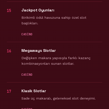
Jackpot Oyunları
15
Birikimli ödül havuzuna sahip özel slot
başlıkları.
CASINO
Megaways Slotlar
16
Değişken makara yapısıyla farklı kazanç
kombinasyonları sunan slotlar.
CASINO
Klasik Slotlar
17
Sade üç makaralı, geleneksel slot deneyimi.