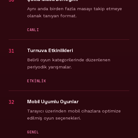
Aynı anda birden fazla masayı takip etmeye
olanak tanıyan format.
CANLI
Turnuva Etkinlikleri
31
Belirli oyun kategorilerinde düzenlenen
periyodik yarışmalar.
ETKINLIK
Mobil Uyumlu Oyunlar
32
Tarayıcı üzerinden mobil cihazlara optimize
edilmiş oyun seçenekleri.
GENEL