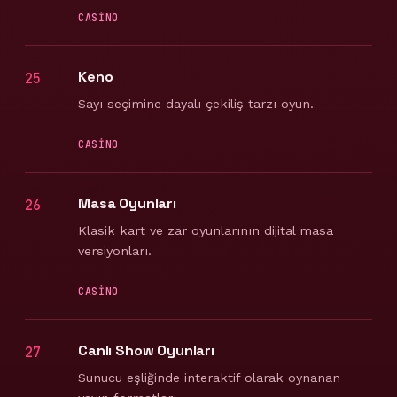
CASINO
Keno
25
Sayı seçimine dayalı çekiliş tarzı oyun.
CASINO
Masa Oyunları
26
Klasik kart ve zar oyunlarının dijital masa
versiyonları.
CASINO
Canlı Show Oyunları
27
Sunucu eşliğinde interaktif olarak oynanan