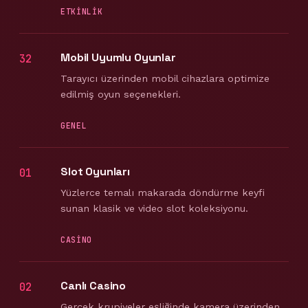
ETKINLIK
Mobil Uyumlu Oyunlar
32
Tarayıcı üzerinden mobil cihazlara optimize
edilmiş oyun seçenekleri.
GENEL
Slot Oyunları
01
Yüzlerce temalı makarada döndürme keyfi
sunan klasik ve video slot koleksiyonu.
CASINO
Canlı Casino
02
Gerçek krupiyeler eşliğinde kamera üzerinden