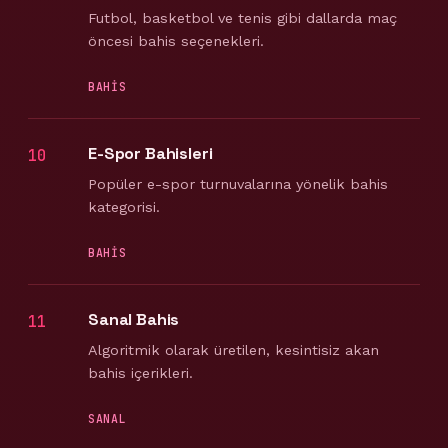
Futbol, basketbol ve tenis gibi dallarda maç
öncesi bahis seçenekleri.
BAHIS
E-Spor Bahisleri
10
Popüler e-spor turnuvalarına yönelik bahis
kategorisi.
BAHIS
Sanal Bahis
11
Algoritmik olarak üretilen, kesintisiz akan
bahis içerikleri.
SANAL