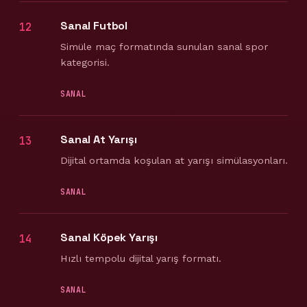
Sanal Futbol
12
Simüle maç formatında sunulan sanal spor
kategorisi.
SANAL
Sanal At Yarışı
13
Dijital ortamda koşulan at yarışı simülasyonları.
SANAL
Sanal Köpek Yarışı
14
Hızlı tempolu dijital yarış formatı.
SANAL