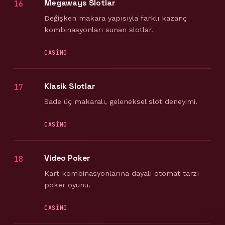
Megaways Slotlar
16
Değişken makara yapısıyla farklı kazanç
kombinasyonları sunan slotlar.
CASINO
Klasik Slotlar
17
Sade üç makaralı, geleneksel slot deneyimi.
CASINO
Video Poker
18
Kart kombinasyonlarına dayalı otomat tarzı
poker oyunu.
CASINO