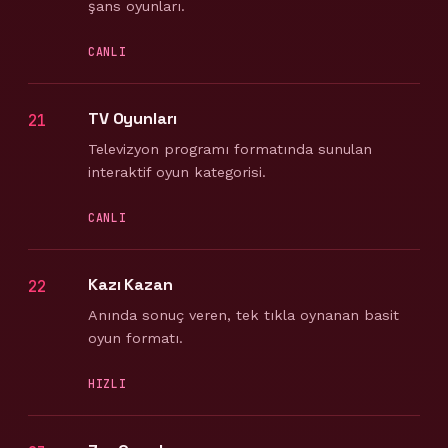
şans oyunları.
CANLI
TV Oyunları
21
Televizyon programı formatında sunulan
interaktif oyun kategorisi.
CANLI
Kazı Kazan
22
Anında sonuç veren, tek tıkla oynanan basit
oyun formatı.
HIZLI