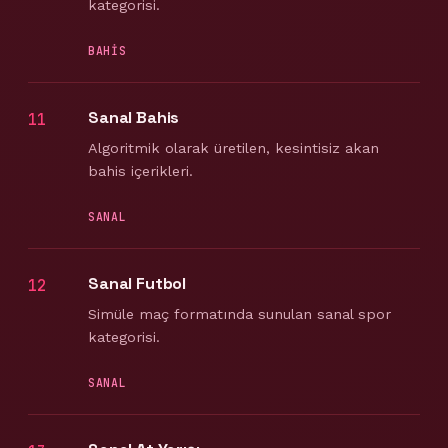
kategorisi.
BAHIS
Sanal Bahis
11
Algoritmik olarak üretilen, kesintisiz akan
bahis içerikleri.
SANAL
Sanal Futbol
12
Simüle maç formatında sunulan sanal spor
kategorisi.
SANAL