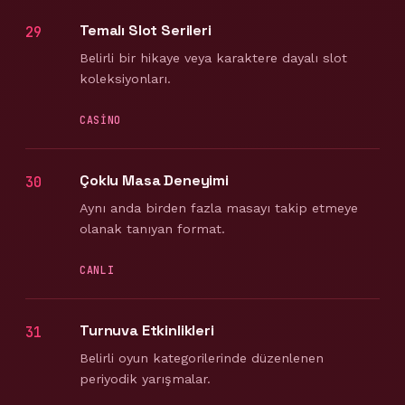
Temalı Slot Serileri
29
Belirli bir hikaye veya karaktere dayalı slot
koleksiyonları.
CASINO
Çoklu Masa Deneyimi
30
Aynı anda birden fazla masayı takip etmeye
olanak tanıyan format.
CANLI
Turnuva Etkinlikleri
31
Belirli oyun kategorilerinde düzenlenen
periyodik yarışmalar.