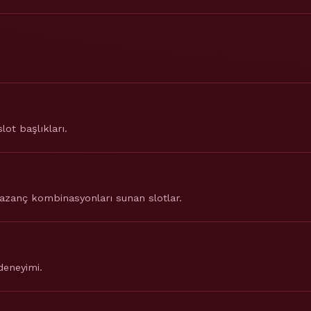
lot başlıkları.
kazanç kombinasyonları sunan slotlar.
deneyimi.