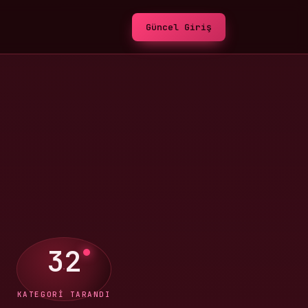
Güncel Giriş
32
KATEGORI TARANDI