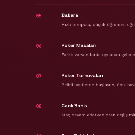
Bakara
05
Hızlı tempolu, düşük öğrenme eğri
Poker Masaları
06
Farklı varyantlarda oynanan gelene
Poker Turnuvaları
07
Belirli saatlerde başlayan, ödül ha
Canlı Bahis
08
Maç devam ederken oran değişimini