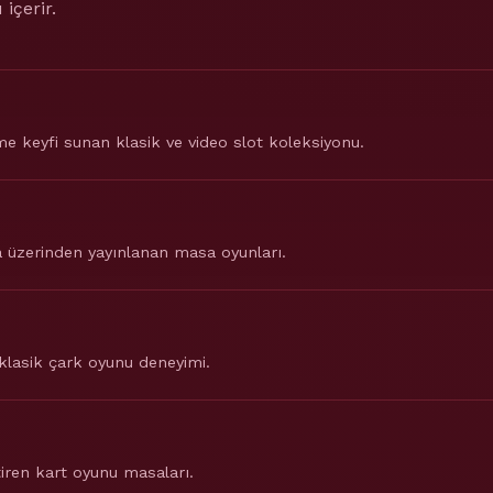
 içerir.
 keyfi sunan klasik ve video slot koleksiyonu.
a üzerinden yayınlanan masa oyunları.
klasik çark oyunu deneyimi.
tiren kart oyunu masaları.