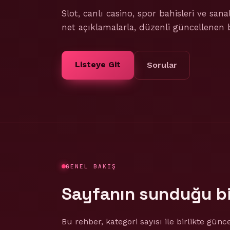
Slot, canlı casino, spor bahisleri ve sana
net açıklamalarla, düzenli güncellenen bi
Listeye Git
Sorular
GENEL BAKIŞ
Sayfanın sunduğu bi
Bu rehber, kategori sayısı ile birlikte gün