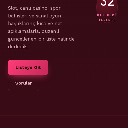
32
Slot, canlı casino, spor
bahisleri ve sanal oyun
KATEGORI
TARANDI
başlıklarını; kısa ve net
açıklamalarla, düzenli
güncellenen bir liste halinde
derledik.
Listeye Git
Sorular