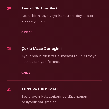
Temalı Slot Serileri
29
Belirli bir hikaye veya karaktere dayalı slot
koleksiyonları.
CASINO
Çoklu Masa Deneyimi
30
Aynı anda birden fazla masayı takip etmeye
olanak tanıyan format.
CANLI
Turnuva Etkinlikleri
31
Belirli oyun kategorilerinde düzenlenen
periyodik yarışmalar.