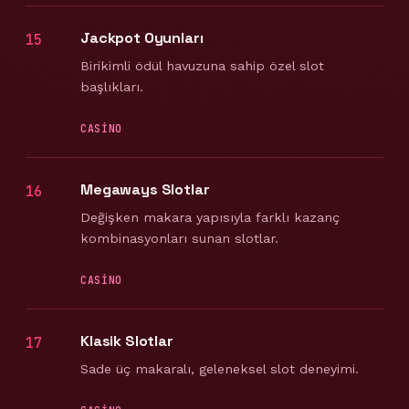
Jackpot Oyunları
15
Birikimli ödül havuzuna sahip özel slot
başlıkları.
CASINO
Megaways Slotlar
16
Değişken makara yapısıyla farklı kazanç
kombinasyonları sunan slotlar.
CASINO
Klasik Slotlar
17
Sade üç makaralı, geleneksel slot deneyimi.