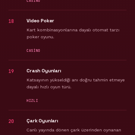
CASINO
Video Poker
18
Kart kombinasyonlarına dayalı otomat tarzı
poker oyunu.
CASINO
Crash Oyunları
19
Katsayının yükseldiği anı doğru tahmin etmeye
dayalı hızlı oyun türü.
HIZLI
Çark Oyunları
20
Canlı yayında dönen çark üzerinden oynanan