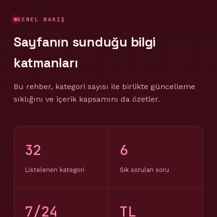
GENEL BAKIŞ
Sayfanın sunduğu bilgi
katmanları
Bu rehber, kategori sayısı ile birlikte güncelleme
sıklığını ve içerik kapsamını da özetler.
32
6
Listelenen kategori
Sık sorulan soru
7/24
TL