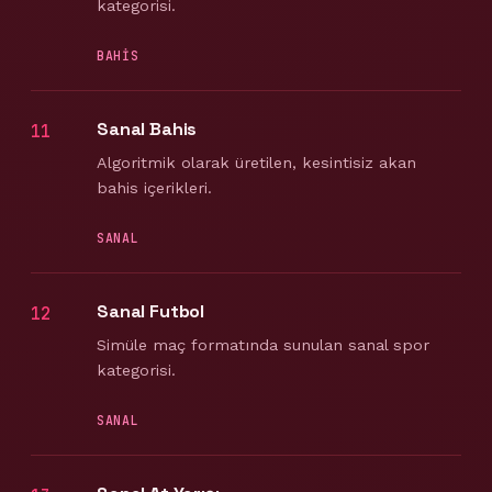
kategorisi.
BAHIS
Sanal Bahis
11
Algoritmik olarak üretilen, kesintisiz akan
bahis içerikleri.
SANAL
Sanal Futbol
12
Simüle maç formatında sunulan sanal spor
kategorisi.
SANAL