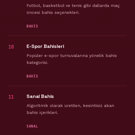
Futbol, basketbol ve tenis gibi dallarda maç
öncesi bahis seçenekleri.
BAHIS
E-Spor Bahisleri
10
Popüler e-spor turnuvalarına yönelik bahis
kategorisi.
BAHIS
Sanal Bahis
11
Algoritmik olarak üretilen, kesintisiz akan
bahis içerikleri.
SANAL