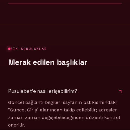
SIK SORULANLAR
Merak edilen başlıklar
Pusulabet'e nasıl erişebilirim?
Güncel bağlantı bilgileri sayfanın üst kısmındaki
"Güncel Giriş" alanından takip edilebilir; adresler
zaman zaman değişebileceğinden düzenli kontrol
önerilir.