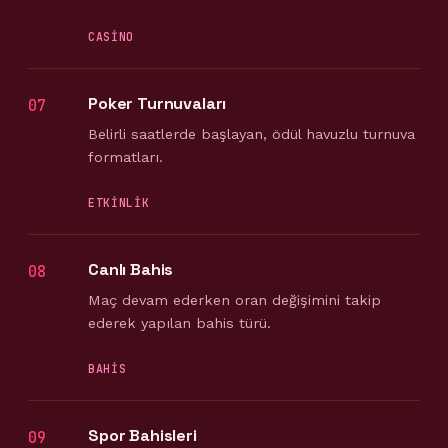
CASINO
Poker Turnuvaları
07
Belirli saatlerde başlayan, ödül havuzlu turnuva
formatları.
ETKINLIK
Canlı Bahis
08
Maç devam ederken oran değişimini takip
ederek yapılan bahis türü.
BAHIS
Spor Bahisleri
09