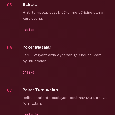
Bakara
05
Hızlı tempolu, düşük öğrenme eğrisine sahip
kart oyunu.
CASINO
Poker Masaları
06
Farklı varyantlarda oynanan geleneksel kart
oyunu odaları.
CASINO
Poker Turnuvaları
07
Belirli saatlerde başlayan, ödül havuzlu turnuva
formatları.