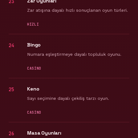
Zar Oyunları
23
Zar atışına dayalı hızlı sonuçlanan oyun türleri.
HIZLI
Bingo
24
Numara eşleştirmeye dayalı topluluk oyunu.
CASINO
Keno
25
Sayı seçimine dayalı çekiliş tarzı oyun.
CASINO
Masa Oyunları
26