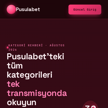
Pusulabet
Güncel Giriş
KATEGORI REHBERI · AĞUSTOS
2026
Pusulabet'teki
tüm
kategorileri
tek
transmisyonda
okuyun