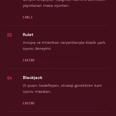
yayınlanan masa oyunları.
CANLI
Rulet
03
Avrupa ve Amerikan varyantlarıyla klasik çark
oyunu deneyimi.
CASINO
Blackjack
04
21 puanı hedefleyen, strateji gerektiren kart
oyunu masaları.
CASINO