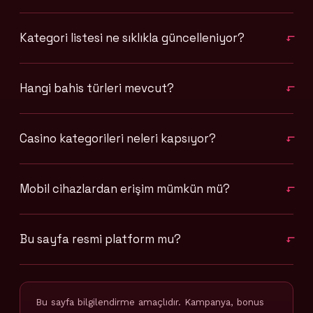
Kategori listesi ne sıklıkla güncelleniyor?
Hangi bahis türleri mevcut?
Casino kategorileri neleri kapsıyor?
Mobil cihazlardan erişim mümkün mü?
Bu sayfa resmi platform mu?
Bu sayfa bilgilendirme amaçlıdır. Kampanya, bonus