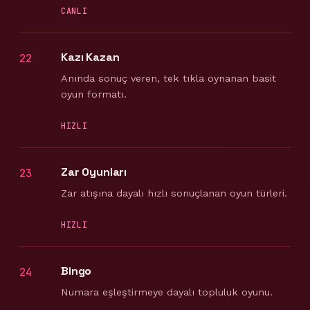
CANLI
Kazı Kazan
22
Anında sonuç veren, tek tıkla oynanan basit
oyun formatı.
HIZLI
Zar Oyunları
23
Zar atışına dayalı hızlı sonuçlanan oyun türleri.
HIZLI
Bingo
24
Numara eşleştirmeye dayalı topluluk oyunu.