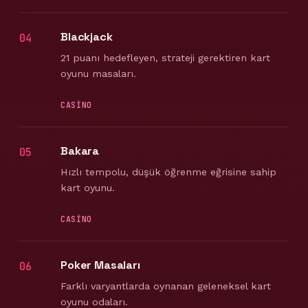
Blackjack
04
21 puanı hedefleyen, strateji gerektiren kart
oyunu masaları.
CASINO
Bakara
05
Hızlı tempolu, düşük öğrenme eğrisine sahip
kart oyunu.
CASINO
Poker Masaları
06
Farklı varyantlarda oynanan geleneksel kart
oyunu odaları.