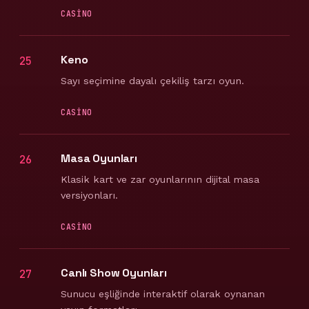
CASINO
Keno
25
Sayı seçimine dayalı çekiliş tarzı oyun.
CASINO
Masa Oyunları
26
Klasik kart ve zar oyunlarının dijital masa
versiyonları.
CASINO
Canlı Show Oyunları
27
Sunucu eşliğinde interaktif olarak oynanan