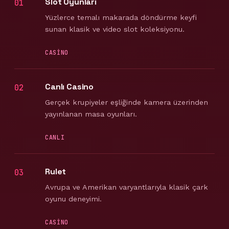
Slot Oyunları
01
Yüzlerce temalı makarada döndürme keyfi
sunan klasik ve video slot koleksiyonu.
CASINO
Canlı Casino
02
Gerçek krupiyeler eşliğinde kamera üzerinden
yayınlanan masa oyunları.
CANLI
Rulet
03
Avrupa ve Amerikan varyantlarıyla klasik çark
oyunu deneyimi.
CASINO