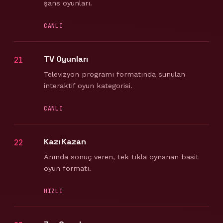
şans oyunları.
CANLI
TV Oyunları
21
Televizyon programı formatında sunulan
interaktif oyun kategorisi.
CANLI
Kazı Kazan
22
Anında sonuç veren, tek tıkla oynanan basit
oyun formatı.
HIZLI