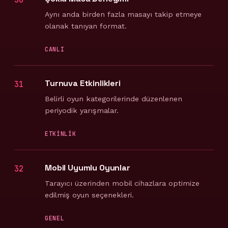
Aynı anda birden fazla masayı takip etmeye
olanak tanıyan format.
CANLI
Turnuva Etkinlikleri
31
Belirli oyun kategorilerinde düzenlenen
periyodik yarışmalar.
ETKINLIK
Mobil Uyumlu Oyunlar
32
Tarayıcı üzerinden mobil cihazlara optimize
edilmiş oyun seçenekleri.
GENEL