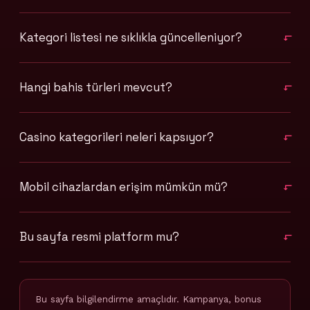
Kategori listesi ne sıklıkla güncelleniyor?
Hangi bahis türleri mevcut?
Casino kategorileri neleri kapsıyor?
Mobil cihazlardan erişim mümkün mü?
Bu sayfa resmi platform mu?
Bu sayfa bilgilendirme amaçlıdır. Kampanya, bonus