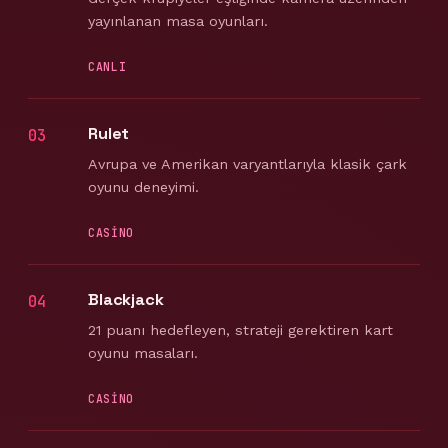
yayınlanan masa oyunları.
CANLI
Rulet
03
Avrupa ve Amerikan varyantlarıyla klasik çark
oyunu deneyimi.
CASINO
Blackjack
04
21 puanı hedefleyen, strateji gerektiren kart
oyunu masaları.
CASINO