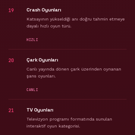
Crash Oyunları
19
Katsayının yükseldiği anı doğru tahmin etmeye
dayalı hızlı oyun türü.
HIZLI
Çark Oyunları
20
Canlı yayında dönen çark üzerinden oynanan
şans oyunları.
CANLI
TV Oyunları
21
Televizyon programı formatında sunulan
interaktif oyun kategorisi.