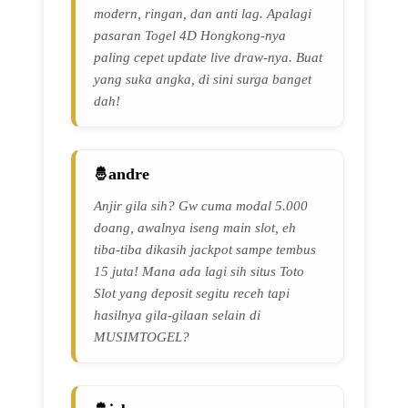
modern, ringan, dan anti lag. Apalagi
pasaran Togel 4D Hongkong-nya
paling cepet update live draw-nya. Buat
yang suka angka, di sini surga banget
dah!
andre
Anjir gila sih? Gw cuma modal 5.000
doang, awalnya iseng main slot, eh
tiba-tiba dikasih jackpot sampe tembus
15 juta! Mana ada lagi sih situs Toto
Slot yang deposit segitu receh tapi
hasilnya gila-gilaan selain di
MUSIMTOGEL?