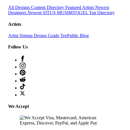
All Designs
Content Directory
Featured Artists
Newest
Designers
Newest SITUS MUSIMTOGEL
Tag Directory
Artists
Artist Signup
Design Guide
TeePublic Blog
Follow Us
We Accept