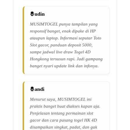
udin
MUSIMTOGEL punya tampilan yang
responsif banget, enak dipake di HP
ataupun laptop. Informasi seputar Toto
Slot gacor, panduan deposit 5000,
sampe jadwal live draw Togel 4D
Hongkong tersusun rapi. Jadi gampang
banget nyari update link dan infonya.
andi
Menurut saya, MUSIMTOGEL ini
praktis banget buat diakses kapan aja.
Penjelasan tentang permainan slot
gacor dan cara pasang togel HK 4D
disampaikan singkat, padat, dan gak