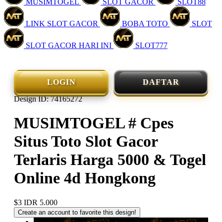
MUSIMTOGEL
SLOT GACOR
SLOT88
LINK SLOT GACOR
BOBA TOTO
SLOT
SLOT GACOR HARI INI
SLOT777
LOGIN
DAFTAR
Design ID: 74165272
MUSIMTOGEL # Cpes
Situs Toto Slot Gacor
Terlaris Harga 5000 & Togel
Online 4d Hongkong
$3
IDR 5.000
Create an account to favorite this design!