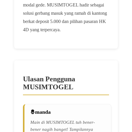
modal gede. MUSIMTOGEL hadir sebagai
solusi gerbang masuk yang ramah di kantong
berkat deposit 5.000 dan pilihan pasaran HK
4D yang terpercaya.
Ulasan Pengguna
MUSIMTOGEL
manda
Main di MUSIMTOGEL tuh bener-
bener nagih banget! Tampilannya