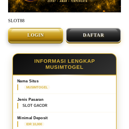
SLOT88
LOGIN
DAFTAR
INFORMASI LENGKAP
MUSIMTOGEL
Nama Situs
MUSIMTOGEL
Jenis Pasaran
SLOT GACOR
Minimal Deposit
IDR 10,000