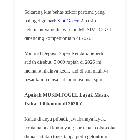
Sekarang kita bahas sektor pertama yang
paling digemari:
Slot Gacor
. Apa sih
kelebihan yang ditawarkan MUSIMTOGEL
dibanding kompetitor lain di 2026?
Minimal Deposit Super Rendah: Seperti
sudah disebut, 5.000 rupiah di 2026 ini
memang nilainya kecil, tapi di sini nilainya
besar karena bisa jadi amunisi buat spin.
Apakah MUSIMTOGEL Layak Masuk
Daftar Pilihanmu di 2026 ?
Kalau ditanya pribadi, jawabannya layak,
terutama buat kamu yang baru mau coba-coba
dunia slot dan togel tanpa perlu gelontorin