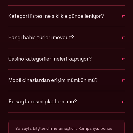
Kategori listesi ne sıklıkla güncelleniyor?
Hangi bahis türleri mevcut?
Casino kategorileri neleri kapsıyor?
Mobil cihazlardan erişim mümkün mü?
Bu sayfa resmi platform mu?
Bu sayfa bilgilendirme amaçlıdır. Kampanya, bonus