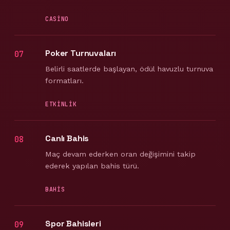
CASINO
Poker Turnuvaları
07
Belirli saatlerde başlayan, ödül havuzlu turnuva
formatları.
ETKINLIK
Canlı Bahis
08
Maç devam ederken oran değişimini takip
ederek yapılan bahis türü.
BAHIS
Spor Bahisleri
09