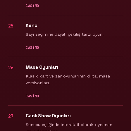
CASINO
Keno
25
Sayı seçimine dayalı çekiliş tarzı oyun.
CASINO
Masa Oyunları
26
Klasik kart ve zar oyunlarının dijital masa
versiyonları.
CASINO
Canlı Show Oyunları
27
Sunucu eşliğinde interaktif olarak oynanan