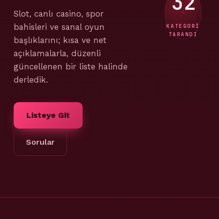
32
Slot, canlı casino, spor
bahisleri ve sanal oyun
KATEGORI
TARANDI
başlıklarını; kısa ve net
açıklamalarla, düzenli
güncellenen bir liste halinde
derledik.
Listeye Git
Sorular