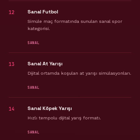
Sanal Futbol
12
Simüle maç formatında sunulan sanal spor
kategorisi.
SANAL
Sanal At Yarışı
13
Dijital ortamda koşulan at yarışı simülasyonları.
SANAL
Sanal Köpek Yarışı
14
Hızlı tempolu dijital yarış formatı.
SANAL