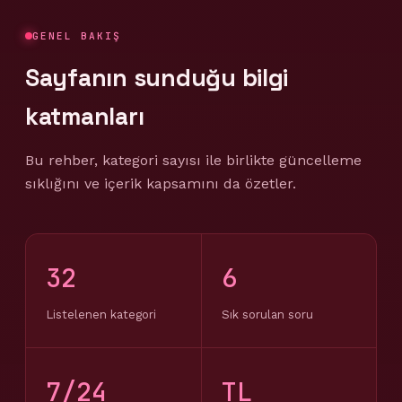
GENEL BAKIŞ
Sayfanın sunduğu bilgi
katmanları
Bu rehber, kategori sayısı ile birlikte güncelleme
sıklığını ve içerik kapsamını da özetler.
32
6
Listelenen kategori
Sık sorulan soru
7/24
TL