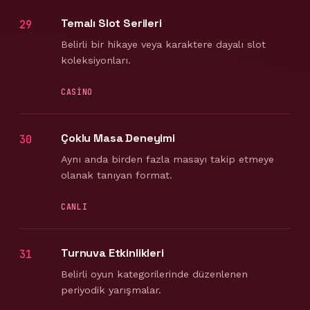
Temalı Slot Serileri
29
Belirli bir hikaye veya karaktere dayalı slot
koleksiyonları.
CASINO
Çoklu Masa Deneyimi
30
Aynı anda birden fazla masayı takip etmeye
olanak tanıyan format.
CANLI
Turnuva Etkinlikleri
31
Belirli oyun kategorilerinde düzenlenen
periyodik yarışmalar.