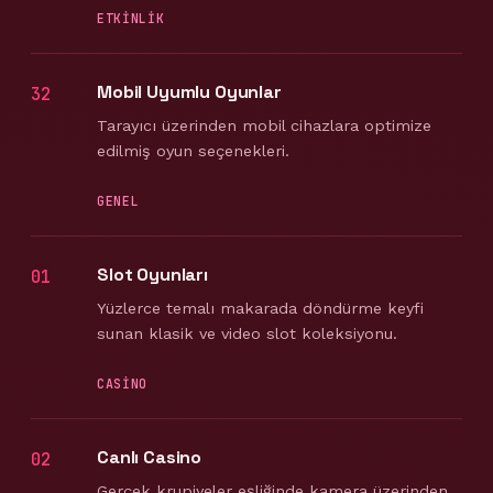
ETKINLIK
Mobil Uyumlu Oyunlar
32
Tarayıcı üzerinden mobil cihazlara optimize
edilmiş oyun seçenekleri.
GENEL
Slot Oyunları
01
Yüzlerce temalı makarada döndürme keyfi
sunan klasik ve video slot koleksiyonu.
CASINO
Canlı Casino
02
Gerçek krupiyeler eşliğinde kamera üzerinden