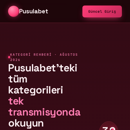
Pusulabet
Güncel Giriş
KATEGORI REHBERI · AĞUSTOS
2026
Pusulabet'teki
tüm
kategorileri
tek
transmisyonda
okuyun