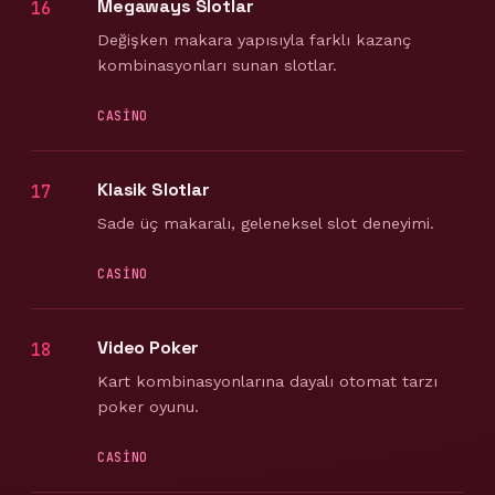
Megaways Slotlar
16
Değişken makara yapısıyla farklı kazanç
kombinasyonları sunan slotlar.
CASINO
Klasik Slotlar
17
Sade üç makaralı, geleneksel slot deneyimi.
CASINO
Video Poker
18
Kart kombinasyonlarına dayalı otomat tarzı
poker oyunu.
CASINO