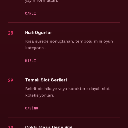
yayın formatları.
CANLI
Hızlı Oyunlar
28
Kısa sürede sonuçlanan, tempolu mini oyun
kategorisi.
HIZLI
Temalı Slot Serileri
29
Belirli bir hikaye veya karaktere dayalı slot
koleksiyonları.
CASINO
Çoklu Masa Deneyimi
30