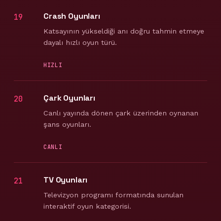
Crash Oyunları
19
Katsayının yükseldiği anı doğru tahmin etmeye
dayalı hızlı oyun türü.
HIZLI
Çark Oyunları
20
Canlı yayında dönen çark üzerinden oynanan
şans oyunları.
CANLI
TV Oyunları
21
Televizyon programı formatında sunulan
interaktif oyun kategorisi.