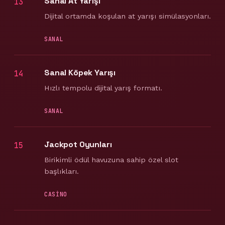
Sanal At Yarışı
13
Dijital ortamda koşulan at yarışı simülasyonları.
SANAL
Sanal Köpek Yarışı
14
Hızlı tempolu dijital yarış formatı.
SANAL
Jackpot Oyunları
15
Birikimli ödül havuzuna sahip özel slot
başlıkları.
CASINO