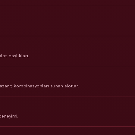
lot başlıkları.
kazanç kombinasyonları sunan slotlar.
deneyimi.