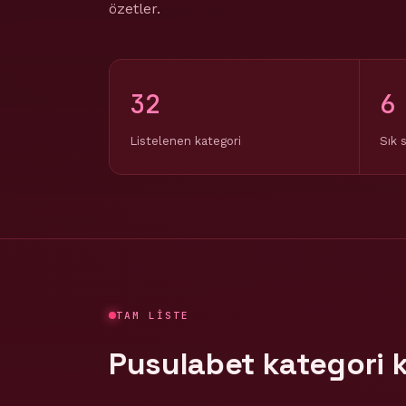
özetler.
32
6
Listelenen kategori
Sık 
TAM LISTE
Pusulabet kategori k