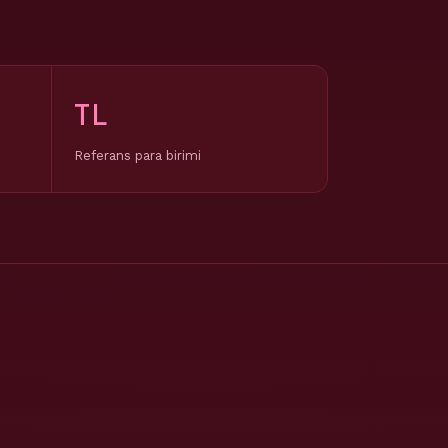
TL
Referans para birimi