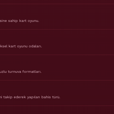
sine sahip kart oyunu.
ksel kart oyunu odaları.
vuzlu turnuva formatları.
 takip ederek yapılan bahis türü.