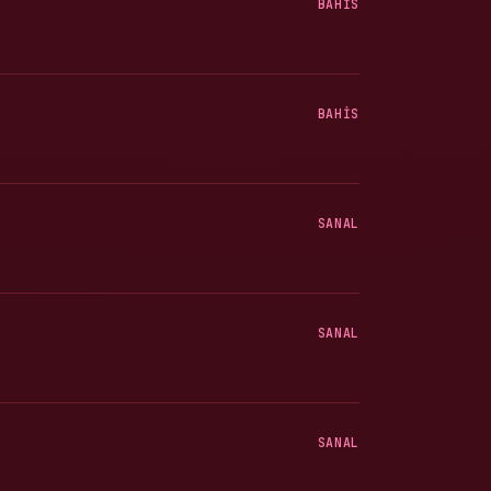
BAHIS
BAHIS
SANAL
SANAL
SANAL