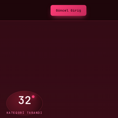
Güncel Giriş
32
KATEGORI TARANDI