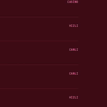
CASINO
HIZLI
CANLI
CANLI
HIZLI