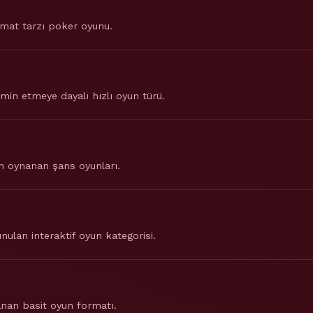
mat tarzı poker oyunu.
min etmeye dayalı hızlı oyun türü.
n oynanan şans oyunları.
ulan interaktif oyun kategorisi.
anan basit oyun formatı.