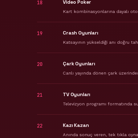
Video Poker
18
Kart kombinasyonlarına dayalı oto
Crash Oyunları
19
Katsayının yükseldiği anı doğru tah
Çark Oyunları
20
Canlı yayında dönen çark üzerinde
TV Oyunları
21
Televizyon programı formatında sun
Kazı Kazan
22
Anında sonuç veren, tek tıkla oyn