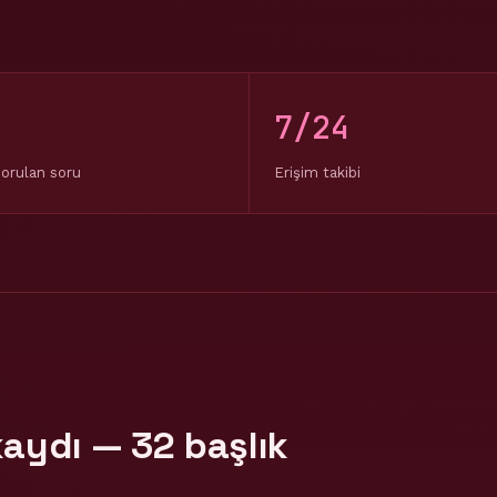
7/24
sorulan soru
Erişim takibi
aydı — 32 başlık