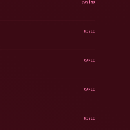
CASINO
HIZLI
CANLI
CANLI
HIZLI