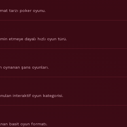
mat tarzı poker oyunu.
min etmeye dayalı hızlı oyun türü.
n oynanan şans oyunları.
ulan interaktif oyun kategorisi.
anan basit oyun formatı.