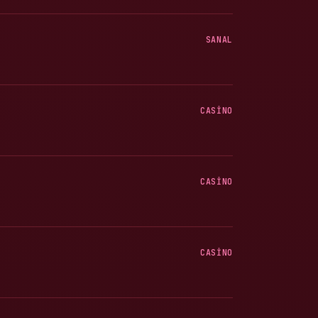
SANAL
CASINO
CASINO
CASINO