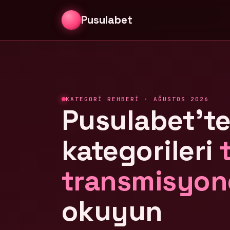
Pusulabet
KATEGORI REHBERI · AĞUSTOS 2026
Pusulabet'te
kategorileri
transmisyon
okuyun