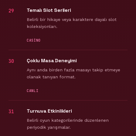
Temalı Slot Serileri
29
Belirli bir hikaye veya karaktere dayalı slot
koleksiyonları.
CASINO
Çoklu Masa Deneyimi
30
Aynı anda birden fazla masayı takip etmeye
olanak tanıyan format.
CANLI
Turnuva Etkinlikleri
31
Belirli oyun kategorilerinde düzenlenen
periyodik yarışmalar.