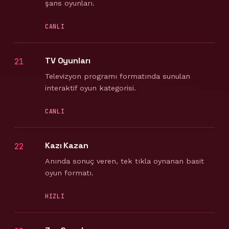
şans oyunları.
CANLI
TV Oyunları
21
Televizyon programı formatında sunulan
interaktif oyun kategorisi.
CANLI
Kazı Kazan
22
Anında sonuç veren, tek tıkla oynanan basit
oyun formatı.
HIZLI