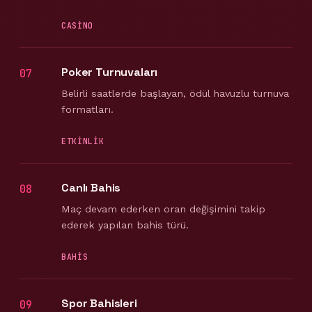
CASINO
Poker Turnuvaları
07
Belirli saatlerde başlayan, ödül havuzlu turnuva
formatları.
ETKINLIK
Canlı Bahis
08
Maç devam ederken oran değişimini takip
ederek yapılan bahis türü.
BAHIS
Spor Bahisleri
09