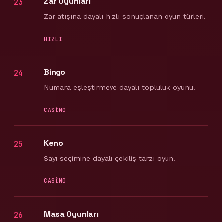
Zar Oyunları
23
Zar atışına dayalı hızlı sonuçlanan oyun türleri.
HIZLI
Bingo
24
Numara eşleştirmeye dayalı topluluk oyunu.
CASINO
Keno
25
Sayı seçimine dayalı çekiliş tarzı oyun.
CASINO
Masa Oyunları
26