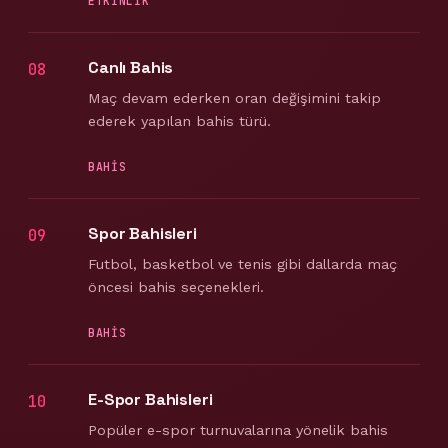
ETKINLIK
Canlı Bahis
08
Maç devam ederken oran değişimini takip
ederek yapılan bahis türü.
BAHIS
Spor Bahisleri
09
Futbol, basketbol ve tenis gibi dallarda maç
öncesi bahis seçenekleri.
BAHIS
E-Spor Bahisleri
10
Popüler e-spor turnuvalarına yönelik bahis