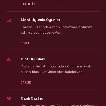
ETKINLIK
Mobil Uyumlu Oyunlar
32
Tarayıcı üzerinden mobil cihazlara optimize
edilmiş oyun seçenekleri.
GENEL
Slot Oyunları
01
Yüzlerce temalı makarada döndürme keyfi
sunan klasik ve video slot koleksiyonu.
CASINO
Canlı Casino
02
Gerçek krupiyeler eşliğinde kamera üzerinden