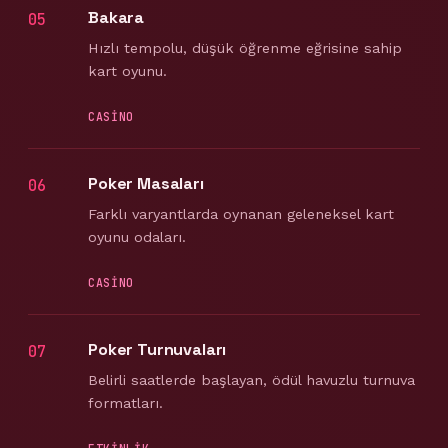
Bakara
05
Hızlı tempolu, düşük öğrenme eğrisine sahip
kart oyunu.
CASINO
Poker Masaları
06
Farklı varyantlarda oynanan geleneksel kart
oyunu odaları.
CASINO
Poker Turnuvaları
07
Belirli saatlerde başlayan, ödül havuzlu turnuva
formatları.