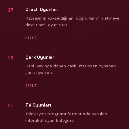
Crash Oyunları
19
Katsayının yükseldiği anı doğru tahmin etmeye
dayalı hızlı oyun türü.
HIZLI
Çark Oyunları
20
Canlı yayında dönen çark üzerinden oynanan
şans oyunları.
CANLI
TV Oyunları
21
Televizyon programı formatında sunulan
interaktif oyun kategorisi.