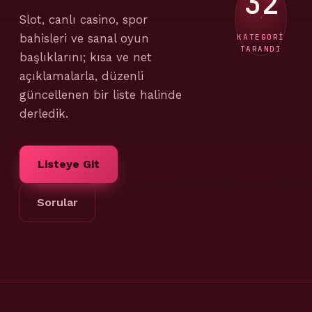
32
Slot, canlı casino, spor
bahisleri ve sanal oyun
KATEGORI
TARANDI
başlıklarını; kısa ve net
açıklamalarla, düzenli
güncellenen bir liste halinde
derledik.
Listeye Git
Sorular