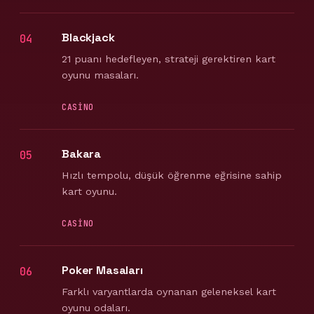
Blackjack
04
21 puanı hedefleyen, strateji gerektiren kart
oyunu masaları.
CASINO
Bakara
05
Hızlı tempolu, düşük öğrenme eğrisine sahip
kart oyunu.
CASINO
Poker Masaları
06
Farklı varyantlarda oynanan geleneksel kart
oyunu odaları.