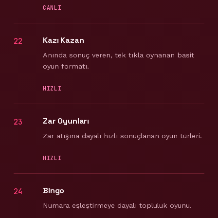
CANLI
Kazı Kazan
22
Anında sonuç veren, tek tıkla oynanan basit
oyun formatı.
HIZLI
Zar Oyunları
23
Zar atışına dayalı hızlı sonuçlanan oyun türleri.
HIZLI
Bingo
24
Numara eşleştirmeye dayalı topluluk oyunu.