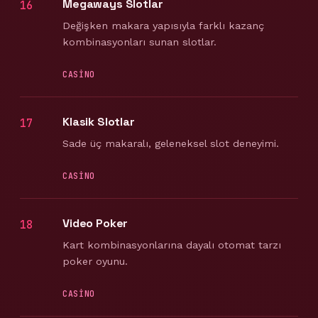
Megaways Slotlar
16
Değişken makara yapısıyla farklı kazanç
kombinasyonları sunan slotlar.
CASINO
Klasik Slotlar
17
Sade üç makaralı, geleneksel slot deneyimi.
CASINO
Video Poker
18
Kart kombinasyonlarına dayalı otomat tarzı
poker oyunu.
CASINO