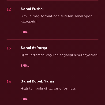
Sanal Futbol
12
Simüle maç formatında sunulan sanal spor
kategorisi.
SANAL
Sanal At Yarışı
13
Dijital ortamda koşulan at yarışı simülasyonları.
SANAL
Sanal Köpek Yarışı
14
Hızlı tempolu dijital yarış formatı.
SANAL