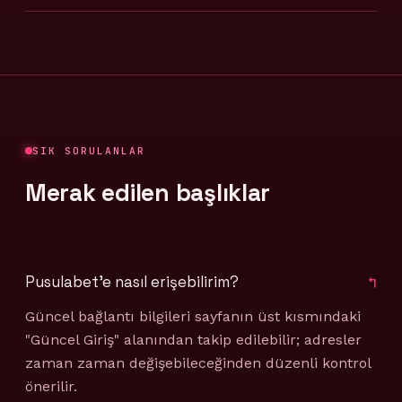
SIK SORULANLAR
Merak edilen başlıklar
Pusulabet'e nasıl erişebilirim?
Güncel bağlantı bilgileri sayfanın üst kısmındaki
"Güncel Giriş" alanından takip edilebilir; adresler
zaman zaman değişebileceğinden düzenli kontrol
önerilir.