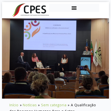
Início
»
Notícias
»
Sem categoria
»
A Qualificação